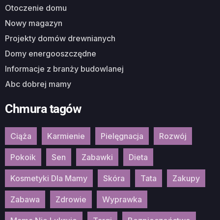
Otoczenie domu
Nowy magazyn
Projekty domów drewnianych
Domy energooszczędne
Informacje z branży budowlanej
Abc dobrej mamy
Chmura tagów
Ciąża
Karmienie
Pielęgnacja
Rozwój
Pokoik
Sen
Zabawki
Dieta
Kosmetyki Dla Mamy
Skóra
Tata
Zakupy
Zabawa
Zdrowie
Wyprawka