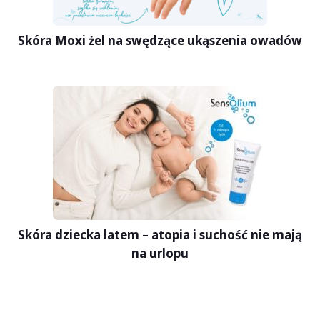
Skóra Moxi żel na swędzące ukąszenia owadów
Skóra dziecka latem – atopia i suchość nie mają
na urlopu