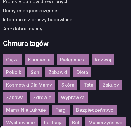
Projekty domów drewnianych
Domy energooszczędne
Informacje z branży budowlanej
Abc dobrej mamy
Chmura tagów
Ciąża
Karmienie
Pielęgnacja
Rozwój
Pokoik
Sen
Zabawki
Dieta
Kosmetyki Dla Mamy
Skóra
Tata
Zakupy
Zabawa
Zdrowie
Wyprawka
Mama Nie Lukruje
Targi
Bezpieczeństwo
Wychowanie
Laktacja
Ból
Macierzyństwo