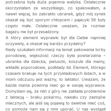
potrzebna była duża pojemna walizka. Ostatecznie
skorzystałam ze wszystkiego, co spakowałam, a
nawet więcej, bo zabrakło ubranek, gdyż mój synek
okazał się być sporym chłopcem i pajacyki 56 były
często małe. Ostatecznie uważam, że rozmiar
bagażu nie był przesadzony.
A który element wyprawki był dla Ciebie najmniej
oczywisty, a okazał się bardzo przydatny?
Kiedy szukałam informacji na temat pakowania torby
porodowej, większość rzeczy była powtarzalna –
ubranka dla dziecka, pieluszki, koszule dla mamy,
wkładki poporodowe, podkłady itd. Element, którego
czasami brakuje na tych przykładowych listach, a w
moim odczuciu jest ważny, to laktator. Uważam, że
każda mama powinna mieć go w swojej wyprawce.
Domyślam się, że nikt z góry nie zakłada problemów
z laktacją – braku pokarmu, nawału czy zastojów
mlecznych, ale jeśli się pojawią to świetnie mieć coś,
co pomoże nam się z nimi uporać. U nas wystąpił