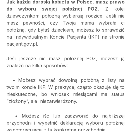
Jak każda dorosła kobieta w Polsce, masz prawo
do wyboru swojej położnej POZ.
Z kolei
dziewczynkom położną wybierają rodzice. Jeśli nie
masz pewności, czy Twoja mama wybrała ci
położną, gdy byłaś dzieckiem, możesz to sprawdzić
na Indywidualnym Koncie Pacjenta (IKP) na stronie
pacjent.gov.pl.
Jeśli jeszcze nie masz położnej POZ, możesz ją
znaleźć na kilka sposobów:
• Możesz wybrać dowolną położną z listy na
twoim koncie IKP. W praktyce, często okazuje się to
nieskuteczne, bo wniosek miesiącami ma status
“złożony”, ale niezatwierdzony.
• Możesz iść lub zadzwonić do najbliższej
przychodni i wypełnić deklarację wyboru położnej
współpracującej z tą konkretną przychodnią.