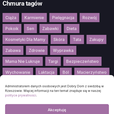
Chmura tagów
Ciąża
Karmienie
Pielęgnacja
Rozwój
Pokoik
Sen
Zabawki
Dieta
Kosmetyki Dla Mamy
Skóra
Tata
Zakupy
Zabawa
Zdrowie
Wyprawka
Mama Nie Lukruje
Targi
Bezpieczeństwo
Wychowanie
Laktacja
Ból
Macierzyństwo
Patronat
Konkurs
Wydarzenia
Administratorem danych osobowych jest Dobry Dom z siedzibą w
Rzeszowie. Więcej informacji na ten temat znajduje się w naszej
polityce prywatności
.
Akceptuję
2026
DOBRA-MAMA.PL