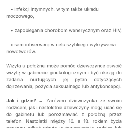
• infekcji intymnych, w tym także układu
moczowego,
• zapobiegania chorobom wenerycznym oraz HIV,
• samoobserwacji w celu szybkiego wykrywania
nowotworów.
Wizyta u położnej może pomóc dziewczynce oswoić
wizytę w gabinecie ginekologicznym i być okazją do
zadania nurtujących jej pytań dotyczących
dojrzewania, pożycia seksualnego lub antykoncepcji.
Jak i gdzie?
→ Zarówno dziewczynka ze swoim
rodzicem, jak i nastoletnie dziewczyny mogą udać się
do gabinetu lub porozmawiać z położną przez
telefon. Nastolatki między 16. a 18. rokiem życia
powinny odbyć wizytę w towarzystwie rodzica lub