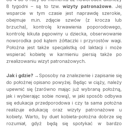
8 tygodni – są to tzw.
wizyty patronażowe
. Jej
wsparcie w tym czasie jest naprawdę szerokie,
obejmuje m.in. zdjęcie szwów (z krocza lub
brzucha), kontrolę krwawienia poporodowego,
kontrolę kikuta pępowiny u dziecka, obserwowanie
noworodka pod kątem żółtaczki i przyrostów wagi.
Położna jest także specjalistką od laktacji i może
wspierać kobietę w karmieniu piersią także po
zrealizowaniu wizyt patronażowych.
Jak i gdzie?
→Sposoby na znalezienie i zapisanie się
do położnej opisano powyżej. Będąc w ciąży, należy
upewnić się (zarówno mając już wybraną położną,
jak i wybierając sobie nową), w jaki sposób odbywa
się edukacja przedporodowa i czy ta sama położna
realizuje edukację oraz wizyty patronażowe u
kobiety. Warto, by duet kobieta-położna dobrze się
rozumiał, gdyż będą się spotykać w bardzo