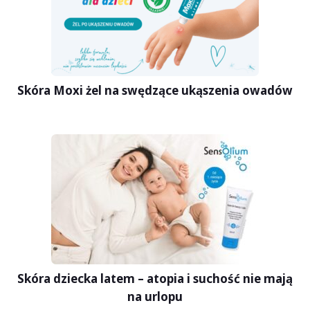
Skóra Moxi żel na swędzące ukąszenia owadów
Skóra dziecka latem – atopia i suchość nie mają
na urlopu