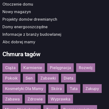
Otoczenie domu
Nowy magazyn
Projekty domów drewnianych
Domy energooszczędne
Informacje z branży budowlanej
Abc dobrej mamy
Chmura tagów
Ciąża
Karmienie
Pielęgnacja
Rozwój
Pokoik
Sen
Zabawki
Dieta
Kosmetyki Dla Mamy
Skóra
Tata
Zakupy
Zabawa
Zdrowie
Wyprawka