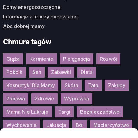
Domy energooszczędne
Informacje z branży budowlanej
Abc dobrej mamy
Chmura tagów
Ciąża
Karmienie
Pielęgnacja
Rozwój
Pokoik
Sen
Zabawki
Dieta
Kosmetyki Dla Mamy
Skóra
Tata
Zakupy
Zabawa
Zdrowie
Wyprawka
Mama Nie Lukruje
Targi
Bezpieczeństwo
Wychowanie
Laktacja
Ból
Macierzyństwo