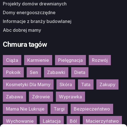
Projekty domów drewnianych
Domy energooszczędne
Informacje z branży budowlanej
Abc dobrej mamy
Chmura tagów
Ciąża
Karmienie
Pielęgnacja
Rozwój
Pokoik
Sen
Zabawki
Dieta
Kosmetyki Dla Mamy
Skóra
Tata
Zakupy
Zabawa
Zdrowie
Wyprawka
Mama Nie Lukruje
Targi
Bezpieczeństwo
Wychowanie
Laktacja
Ból
Macierzyństwo