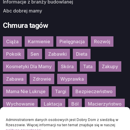
Informacje z branży budowlanej
Abc dobrej mamy
Chmura tagów
Ciąża
Karmienie
Pielęgnacja
Rozwój
Pokoik
Sen
Zabawki
Dieta
Kosmetyki Dla Mamy
Skóra
Tata
Zakupy
Zabawa
Zdrowie
Wyprawka
Mama Nie Lukruje
Targi
Bezpieczeństwo
Wychowanie
Laktacja
Ból
Macierzyństwo
Patronat
Konkurs
Wydarzenia
Administratorem danych osobowych jest Dobry Dom z siedzibą w
Rzeszowie. Więcej informacji na ten temat znajduje się w naszej