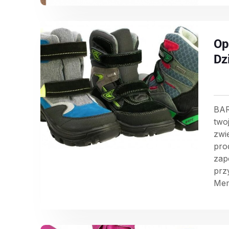
Op
Dz
BAR
two
zwi
pro
zap
prz
Mem