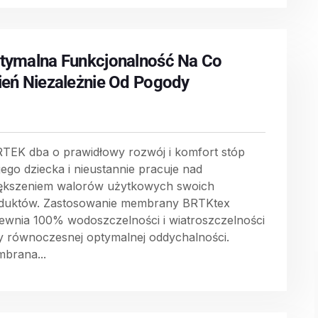
tymalna Funkcjonalność Na Co
ień Niezależnie Od Pogody
TEK dba o prawidłowy rozwój i komfort stóp
jego dziecka i nieustannie pracuje nad
ększeniem walorów użytkowych swoich
duktów. Zastosowanie membrany BRTKtex
ewnia 100% wodoszczelności i wiatroszczelności
y równoczesnej optymalnej oddychalności.
brana...