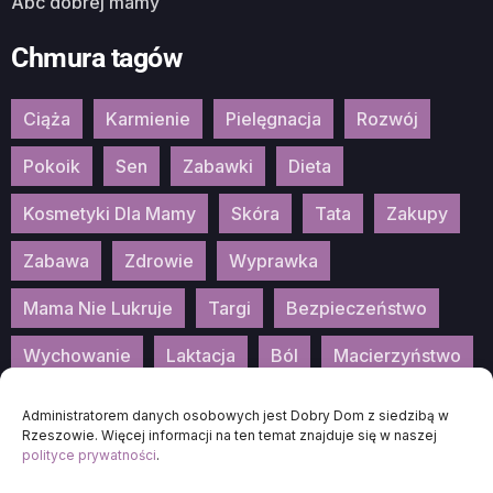
Abc dobrej mamy
Chmura tagów
Ciąża
Karmienie
Pielęgnacja
Rozwój
Pokoik
Sen
Zabawki
Dieta
Kosmetyki Dla Mamy
Skóra
Tata
Zakupy
Zabawa
Zdrowie
Wyprawka
Mama Nie Lukruje
Targi
Bezpieczeństwo
Wychowanie
Laktacja
Ból
Macierzyństwo
Patronat
Konkurs
Wydarzenia
Administratorem danych osobowych jest Dobry Dom z siedzibą w
Rzeszowie. Więcej informacji na ten temat znajduje się w naszej
polityce prywatności
.