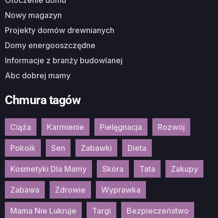
Nowy magazyn
Projekty domów drewnianych
Domy energooszczędne
Informacje z branży budowlanej
Abc dobrej mamy
Chmura tagów
Ciąża
Karmienie
Pielęgnacja
Rozwój
Pokoik
Sen
Zabawki
Dieta
Kosmetyki Dla Mamy
Skóra
Tata
Zakupy
Zabawa
Zdrowie
Wyprawka
Mama Nie Lukruje
Targi
Bezpieczeństwo