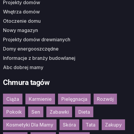
Projekty domów
Wnętrza domów
Otoczenie domu
Nowy magazyn
Projekty domów drewnianych
Domy energooszczędne
Informacje z branży budowlanej
Abc dobrej mamy
Chmura tagów
Ciąża
Karmienie
Pielęgnacja
Rozwój
Pokoik
Sen
Zabawki
Dieta
Kosmetyki Dla Mamy
Skóra
Tata
Zakupy