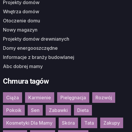
Projekty domów
Wnętrza domów
Otoczenie domu
Nowy magazyn
Projekty domów drewnianych
Domy energooszczędne
Informacje z branży budowlanej
Abc dobrej mamy
Chmura tagów
Ciąża
Karmienie
Pielęgnacja
Rozwój
Pokoik
Sen
Zabawki
Dieta
Kosmetyki Dla Mamy
Skóra
Tata
Zakupy