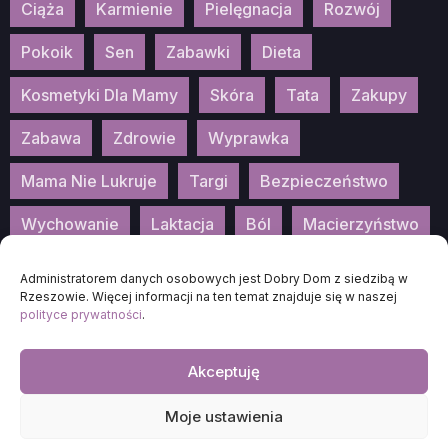
Ciąża
Karmienie
Pielęgnacja
Rozwój
Pokoik
Sen
Zabawki
Dieta
Kosmetyki Dla Mamy
Skóra
Tata
Zakupy
Zabawa
Zdrowie
Wyprawka
Mama Nie Lukruje
Targi
Bezpieczeństwo
Wychowanie
Laktacja
Ból
Macierzyństwo
Patronat
Konkurs
Wydarzenia
Administratorem danych osobowych jest Dobry Dom z siedzibą w
Rzeszowie. Więcej informacji na ten temat znajduje się w naszej
polityce prywatności
.
Akceptuję
2026
DOBRA-MAMA.PL
Moje ustawienia