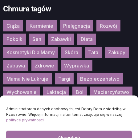
Chmura tagów
Ciąża
Karmienie
Pielęgnacja
Rozwój
Pokoik
Sen
Zabawki
Dieta
Kosmetyki Dla Mamy
Skóra
Tata
Zakupy
Zabawa
Zdrowie
Wyprawka
Mama Nie Lukruje
Targi
Bezpieczeństwo
Wychowanie
Laktacja
Ból
Macierzyństwo
Patronat
Konkurs
Wydarzenia
Administratorem danych osobowych jest Dobry Dom z siedzibą w
Rzeszowie. Więcej informacji na ten temat znajduje się w naszej
polityce prywatności
.
Akceptuję