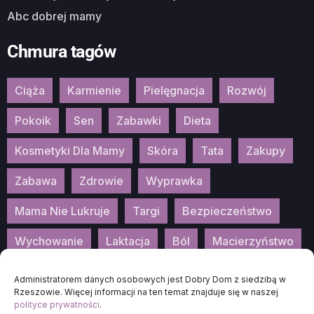
Abc dobrej mamy
Chmura tagów
Ciąża
Karmienie
Pielęgnacja
Rozwój
Pokoik
Sen
Zabawki
Dieta
Kosmetyki Dla Mamy
Skóra
Tata
Zakupy
Zabawa
Zdrowie
Wyprawka
Mama Nie Lukruje
Targi
Bezpieczeństwo
Wychowanie
Laktacja
Ból
Macierzyństwo
Patronat
Konkurs
Wydarzenia
Administratorem danych osobowych jest Dobry Dom z siedzibą w
Rzeszowie. Więcej informacji na ten temat znajduje się w naszej
polityce prywatności
.