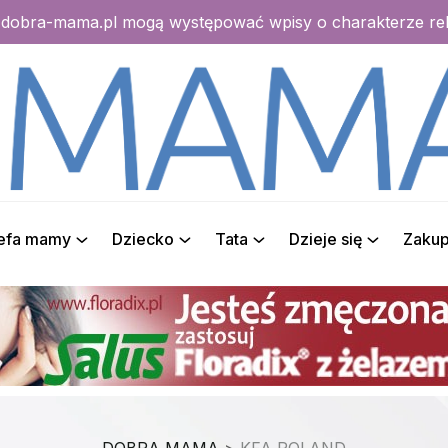
e dobra-mama.pl mogą występować wpisy o charakterze r
refa mamy
Dziecko
Tata
Dzieje się
Zaku