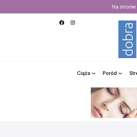
Na stroni
Ciąża
Poród
St