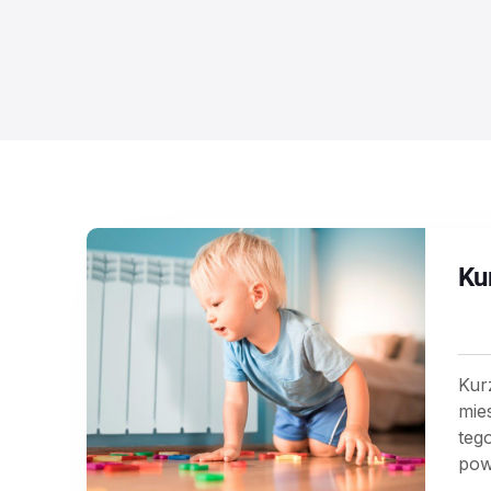
Kur
Kur
mie
teg
pow