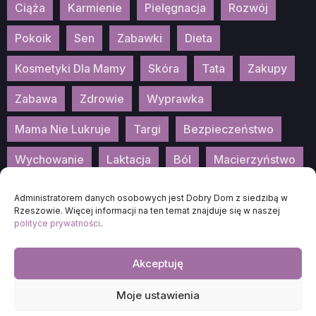
Ciąża
Karmienie
Pielęgnacja
Rozwój
Pokoik
Sen
Zabawki
Dieta
Kosmetyki Dla Mamy
Skóra
Tata
Zakupy
Zabawa
Zdrowie
Wyprawka
Mama Nie Lukruje
Targi
Bezpieczeństwo
Wychowanie
Laktacja
Ból
Macierzyństwo
Patronat
Konkurs
Wydarzenia
Administratorem danych osobowych jest Dobry Dom z siedzibą w
Rzeszowie. Więcej informacji na ten temat znajduje się w naszej
polityce prywatności
.
Akceptuję
2025
DOBRA-MAMA.PL
Moje ustawienia