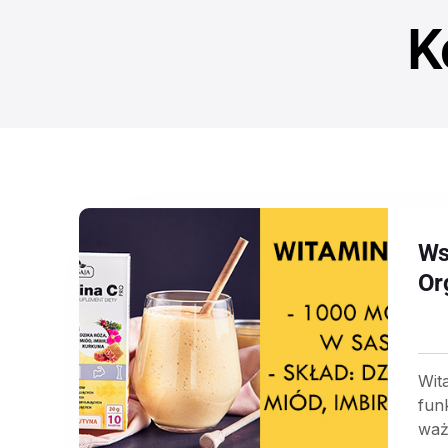
K
Ws
Or
Wit
fun
waż