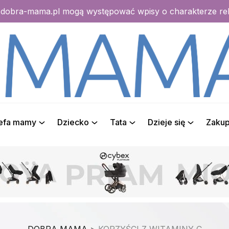
e dobra-mama.pl mogą występować wpisy o charakterze r
refa mamy
Dziecko
Tata
Dzieje się
Zaku