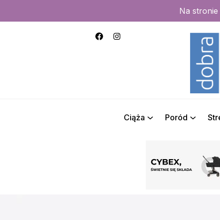
Na stroni
Ciąża
Poród
St