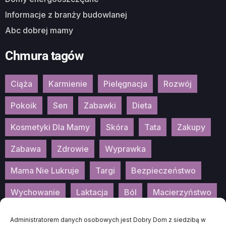
Informacje z branży budowlanej
Abc dobrej mamy
Chmura tagów
Ciąża
Karmienie
Pielęgnacja
Rozwój
Pokoik
Sen
Zabawki
Dieta
Kosmetyki Dla Mamy
Skóra
Tata
Zakupy
Zabawa
Zdrowie
Wyprawka
Mama Nie Lukruje
Targi
Bezpieczeństwo
Wychowanie
Laktacja
Ból
Macierzyństwo
Patronat
Konkurs
Wydarzenia
Administratorem danych osobowych jest Dobry Dom z siedzibą w