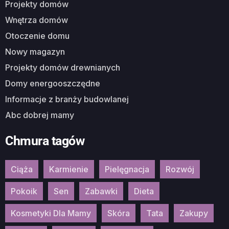
Projekty domów
Wnętrza domów
Otoczenie domu
Nowy magazyn
Projekty domów drewnianych
Domy energooszczędne
Informacje z branży budowlanej
Abc dobrej mamy
Chmura tagów
Ciąża
Karmienie
Pielęgnacja
Rozwój
Pokoik
Sen
Zabawki
Dieta
Kosmetyki Dla Mamy
Skóra
Tata
Zakupy