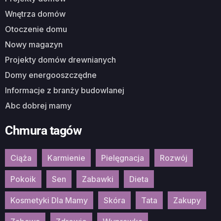
Wnętrza domów
Otoczenie domu
Nowy magazyn
Projekty domów drewnianych
Domy energooszczędne
Informacje z branży budowlanej
Abc dobrej mamy
Chmura tagów
Ciąża
Karmienie
Pielęgnacja
Rozwój
Pokoik
Sen
Zabawki
Dieta
Kosmetyki Dla Mamy
Skóra
Tata
Zakupy