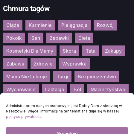
Chmura tagów
Ciąża
Karmienie
Pielęgnacja
Rozwój
Pokoik
Sen
Zabawki
Dieta
Kosmetyki Dla Mamy
Skóra
Tata
Zakupy
Zabawa
Zdrowie
Wyprawka
Mama Nie Lukruje
Targi
Bezpieczeństwo
Wychowanie
Laktacja
Ból
Macierzyństwo
Patronat
Konkurs
Wydarzenia
Administratorem danych osobowych jest Dobry Dom z siedzibą w
Rzeszowie. Więcej informacji na ten temat znajduje się w naszej
polityce prywatności
.
Akceptuję