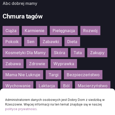
Abc dobrej mamy
Chmura tagów
Ciąża
Karmienie
Pielęgnacja
Rozwój
Pokoik
Sen
Zabawki
Dieta
Kosmetyki Dla Mamy
Skóra
Tata
Zakupy
Zabawa
Zdrowie
Wyprawka
Mama Nie Lukruje
Targi
Bezpieczeństwo
Wychowanie
Laktacja
Ból
Macierzyństwo
Patronat
Konkurs
Wydarzenia
Administratorem danych osobowych jest Dobry Dom z siedzibą w
Rzeszowie. Więcej informacji na ten temat znajduje się w naszej
polityce prywatności
.