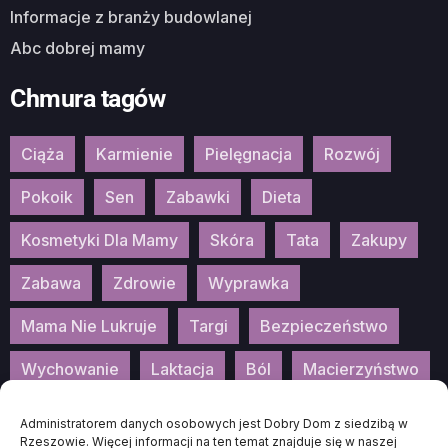
Informacje z branży budowlanej
Abc dobrej mamy
Chmura tagów
Ciąża
Karmienie
Pielęgnacja
Rozwój
Pokoik
Sen
Zabawki
Dieta
Kosmetyki Dla Mamy
Skóra
Tata
Zakupy
Zabawa
Zdrowie
Wyprawka
Mama Nie Lukruje
Targi
Bezpieczeństwo
Wychowanie
Laktacja
Ból
Macierzyństwo
Patronat
Konkurs
Wydarzenia
Administratorem danych osobowych jest Dobry Dom z siedzibą w
Rzeszowie. Więcej informacji na ten temat znajduje się w naszej