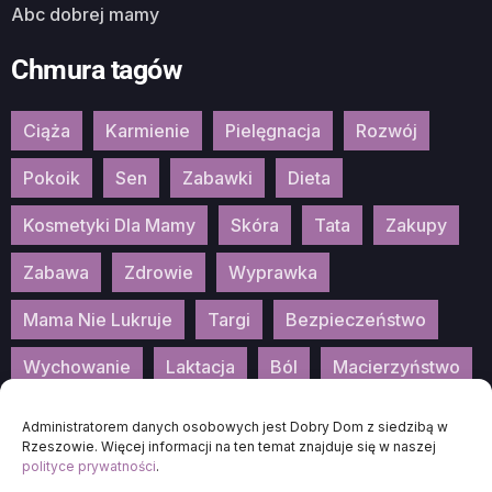
Abc dobrej mamy
Chmura tagów
Ciąża
Karmienie
Pielęgnacja
Rozwój
Pokoik
Sen
Zabawki
Dieta
Kosmetyki Dla Mamy
Skóra
Tata
Zakupy
Zabawa
Zdrowie
Wyprawka
Mama Nie Lukruje
Targi
Bezpieczeństwo
Wychowanie
Laktacja
Ból
Macierzyństwo
Patronat
Konkurs
Wydarzenia
Administratorem danych osobowych jest Dobry Dom z siedzibą w
Rzeszowie. Więcej informacji na ten temat znajduje się w naszej
polityce prywatności
.