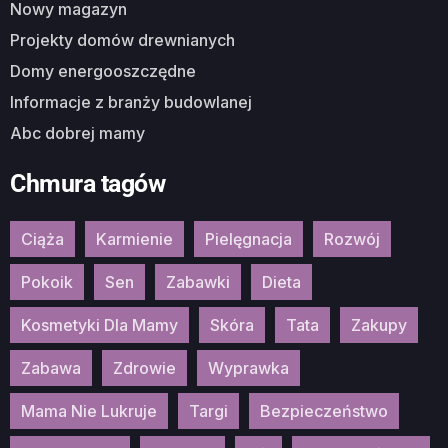
Nowy magazyn
Projekty domów drewnianych
Domy energooszczędne
Informacje z branży budowlanej
Abc dobrej mamy
Chmura tagów
Ciąża
Karmienie
Pielęgnacja
Rozwój
Pokoik
Sen
Zabawki
Dieta
Kosmetyki Dla Mamy
Skóra
Tata
Zakupy
Zabawa
Zdrowie
Wyprawka
Mama Nie Lukruje
Targi
Bezpieczeństwo