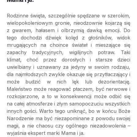
Rodzinne święta, szczególnie spędzane w szerokim,
wielopokoleniowym gronie, nieodzownie kojarzą się
z gwarem, hałasem i olbrzymią dawką emocji. Do
tego dochodzi dźwięk kolęd z głośników, widok
mrugających na choince świateł i mieszające się
zapachy tradycyjnych, wigilijnych potraw. Taki
klimat, choć przez dorosłych i starsze dzieci
uwielbiany i uznawany za jedyny w swoim rodzaju,
dla najmłodszych zwykle okazuje się przytłaczający i
może budzić w nich lęk lub dezorientację.
Maleństwo może reagować płaczem, być nerwowe i
rozkojarzone, a to w konsekwencji może odbić się
na całej atmosferze i złym samopoczuciu wszystkich
innych gości. Warto tego uniknąć, bo w końcu Boże
Narodzenie ma być niezapominane z powodu swojej
magii, a nie chaosu czy ogólnego niezadowolenia –
wyjaśnia ekspert marki Mama i ja.