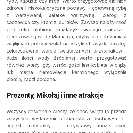
ryby, kapusta czy miód. Warto przygotować dla nich
zdrowe i niskokaloryczne potrawy – gotowaną rybę
z warzywami, sałatkę warzywną, pierogi z
soczewicą czy krem z buraków. Zawsze należy mieć
pod ręką ulubione smakołyki swojego dziecka i
niegazowaną wodę Mama i ja, gdyby maluch zamiast
wigilijnych potraw wolał na przykład zwykłą kaszkę.
Lekkostrawne wersje świątecznych przysmaków i
duże ilości wody źródlanej warto przygotować
również wtedy, gdy wśród gości jest kobieta w ciąży
lub mama niemowlęcia karmionego wyłącznie
piersią, radzi położna.
Prezenty, Mikołaj i inne atrakcje
Wszyscy doskonale wiemy, że choć święta to przede
wszystkim wydarzenie o charakterze duchowym, to
aspekt materialny i rozrywkowy może mieć
znaczenie. Kiedy w rodzinie pojawia się maleństwo to