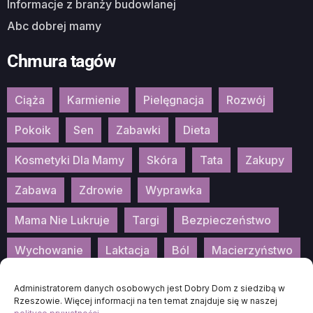
Informacje z branży budowlanej
Abc dobrej mamy
Chmura tagów
Ciąża
Karmienie
Pielęgnacja
Rozwój
Pokoik
Sen
Zabawki
Dieta
Kosmetyki Dla Mamy
Skóra
Tata
Zakupy
Zabawa
Zdrowie
Wyprawka
Mama Nie Lukruje
Targi
Bezpieczeństwo
Wychowanie
Laktacja
Ból
Macierzyństwo
Patronat
Konkurs
Wydarzenia
Administratorem danych osobowych jest Dobry Dom z siedzibą w
Rzeszowie. Więcej informacji na ten temat znajduje się w naszej