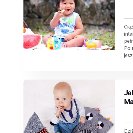
Cią
inte
pełn
Po 
jesz
Ja
Ma
Dzi