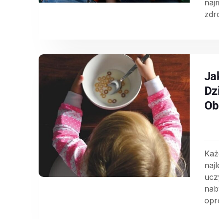
naj
zdr
Ja
Dz
Ob
Każ
najl
ucz
nab
opró