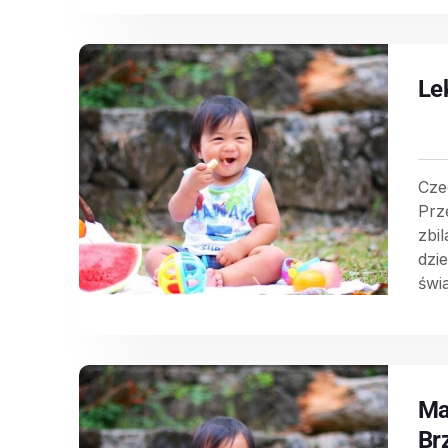
Le
Cze
Prz
zbi
dzi
świa
Ma
Br