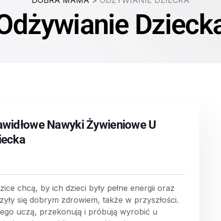
DOBRA MAMA
>
ODŻYWIANIE DZIECKA
Odżywianie Dzieck
awidłowe Nawyki Żywieniowe U
iecka
zice chcą, by ich dzieci były pełne energii oraz
szyły się dobrym zdrowiem, także w przyszłości.
tego uczą, przekonują i próbują wyrobić u