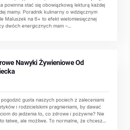
ra powinna stać się obowiązkową lekturą każdej
dej mamy. Poradnik kulinarny o wdzięcznym
ule Maluszek na 6+ to efekt wielomiesięcznej
cy dwóch energicznych mam –...
rowe Nawyki Żywieniowe Od
iecka
 pogodzić gusta naszych pociech z zaleceniami
tetyków i rodzicielskimi pragnieniami, by dawać
eciom do jedzenia to, co zdrowe i pożywne? Nie
 to łatwe, ale możliwe. To normalne, że chcesz...