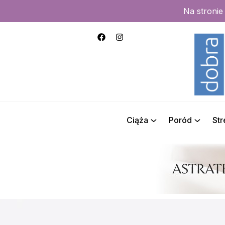
Na stroni
Ciąża
Poród
St