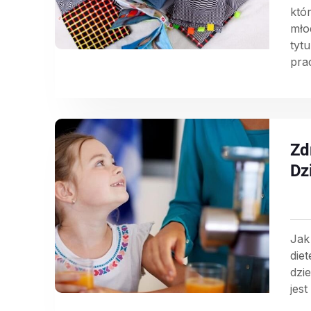
któ
mło
tyt
pra
Zd
Dz
Jak
die
dzi
jest