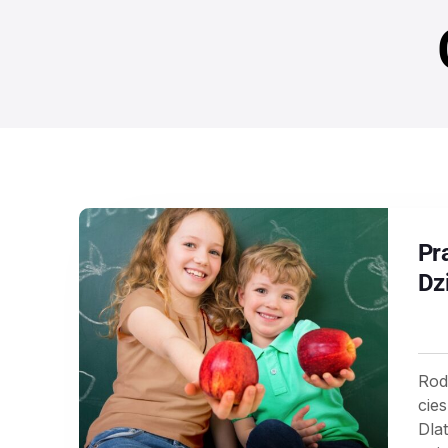
Pr
Dz
Rod
cie
Dla