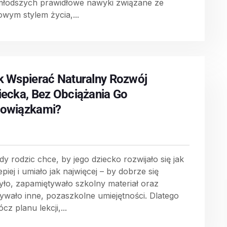
młodszych prawidłowe nawyki związane ze
owym stylem życia,...
k Wspierać Naturalny Rozwój
iecka, Bez Obciążania Go
owiązkami?
dy rodzic chce, by jego dziecko rozwijało się jak
epiej i umiało jak najwięcej – by dobrze się
yło, zapamiętywało szkolny materiał oraz
ywało inne, pozaszkolne umiejętności. Dlatego
cz planu lekcji,...