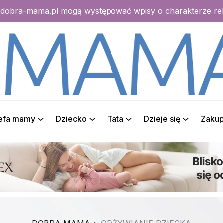
e dobra-mama.pl mogą występować wpisy o charakterze r
refa mamy
Dziecko
Tata
Dzieje się
Zaku