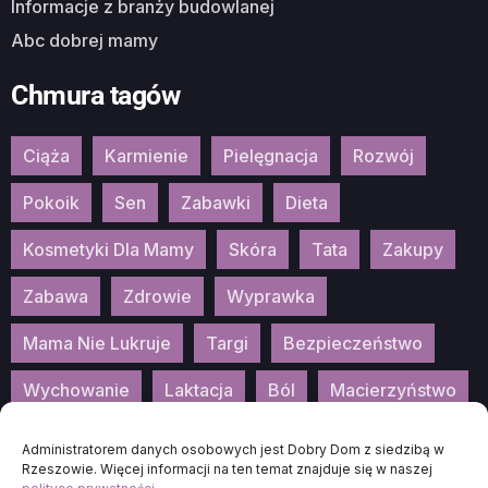
Informacje z branży budowlanej
Abc dobrej mamy
Chmura tagów
Ciąża
Karmienie
Pielęgnacja
Rozwój
Pokoik
Sen
Zabawki
Dieta
Kosmetyki Dla Mamy
Skóra
Tata
Zakupy
Zabawa
Zdrowie
Wyprawka
Mama Nie Lukruje
Targi
Bezpieczeństwo
Wychowanie
Laktacja
Ból
Macierzyństwo
Patronat
Konkurs
Wydarzenia
Administratorem danych osobowych jest Dobry Dom z siedzibą w
Rzeszowie. Więcej informacji na ten temat znajduje się w naszej