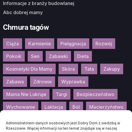
Informacje z branży budowlanej
Abc dobrej mamy
Chmura tagów
Ciąża
Karmienie
Pielęgnacja
Rozwój
Pokoik
Sen
Zabawki
Dieta
Kosmetyki Dla Mamy
Skóra
Tata
Zakupy
Zabawa
Zdrowie
Wyprawka
Mama Nie Lukruje
Targi
Bezpieczeństwo
Wychowanie
Laktacja
Ból
Macierzyństwo
Patronat
Konkurs
Wydarzenia
Administratorem danych osobowych jest Dobry Dom z siedzibą w
Rzeszowie. Więcej informacji na ten temat znajduje się w naszej