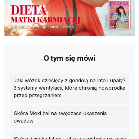
O tym się mówi
Jaki wózek dziecięcy z gondolą na lato i upały?
3 systemy wentylacji, które chronią noworodka
przed przegrzaniem
Skóra Moxi żel na swędzące ukąszenia
owadów
Skóra dziecka latem – atopia i suchość nie mają