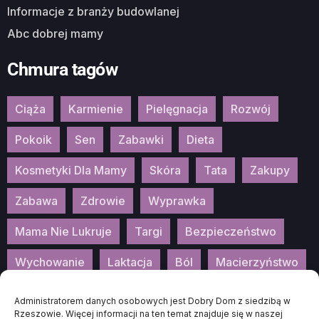
Informacje z branży budowlanej
Abc dobrej mamy
Chmura tagów
Ciąża
Karmienie
Pielęgnacja
Rozwój
Pokoik
Sen
Zabawki
Dieta
Kosmetyki Dla Mamy
Skóra
Tata
Zakupy
Zabawa
Zdrowie
Wyprawka
Mama Nie Lukruje
Targi
Bezpieczeństwo
Wychowanie
Laktacja
Ból
Macierzyństwo
Patronat
Konkurs
Wydarzenia
Administratorem danych osobowych jest Dobry Dom z siedzibą w
Rzeszowie. Więcej informacji na ten temat znajduje się w naszej