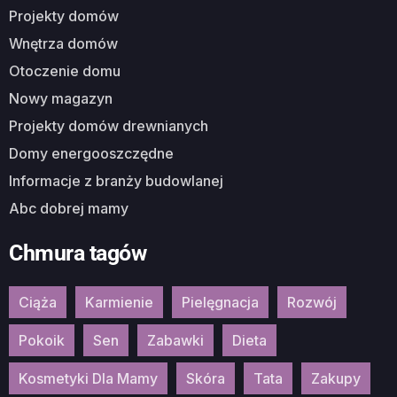
Projekty domów
Wnętrza domów
Otoczenie domu
Nowy magazyn
Projekty domów drewnianych
Domy energooszczędne
Informacje z branży budowlanej
Abc dobrej mamy
Chmura tagów
Ciąża
Karmienie
Pielęgnacja
Rozwój
Pokoik
Sen
Zabawki
Dieta
Kosmetyki Dla Mamy
Skóra
Tata
Zakupy