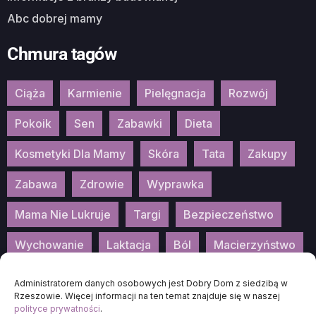
Abc dobrej mamy
Chmura tagów
Ciąża
Karmienie
Pielęgnacja
Rozwój
Pokoik
Sen
Zabawki
Dieta
Kosmetyki Dla Mamy
Skóra
Tata
Zakupy
Zabawa
Zdrowie
Wyprawka
Mama Nie Lukruje
Targi
Bezpieczeństwo
Wychowanie
Laktacja
Ból
Macierzyństwo
Patronat
Konkurs
Wydarzenia
Administratorem danych osobowych jest Dobry Dom z siedzibą w
Rzeszowie. Więcej informacji na ten temat znajduje się w naszej
polityce prywatności
.