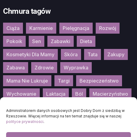
Chmura tagów
Ciąża
Karmienie
Pielęgnacja
Rozwój
Pokoik
Sen
Zabawki
Dieta
Kosmetyki Dla Mamy
Skóra
Tata
Zakupy
Zabawa
Zdrowie
Wyprawka
Mama Nie Lukruje
Targi
Bezpieczeństwo
Wychowanie
Laktacja
Ból
Macierzyństwo
Patronat
Konkurs
Wydarzenia
Administratorem danych osobowych jest Dobry Dom z siedzibą w
Rzeszowie. Więcej informacji na ten temat znajduje się w naszej
polityce prywatności
.