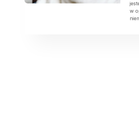
jes
w o
nie