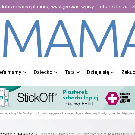
e dobra-mama.pl mogą występować wpisy o charakterze r
refa mamy
Dziecko
Tata
Dzieje się
Zaku