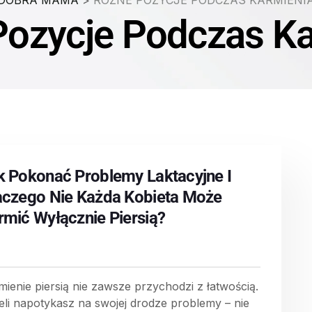
DOBRA MAMA
>
RÓŻNE POZYCJE PODCZAS KARMIENI
Pozycje Podczas Ka
k Pokonać Problemy Laktacyjne I
aczego Nie Każda Kobieta Może
rmić Wyłącznie Piersią?
mienie piersią nie zawsze przychodzi z łatwością.
eli napotykasz na swojej drodze problemy – nie