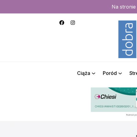
Na stroni
Ciąża
Poród
St