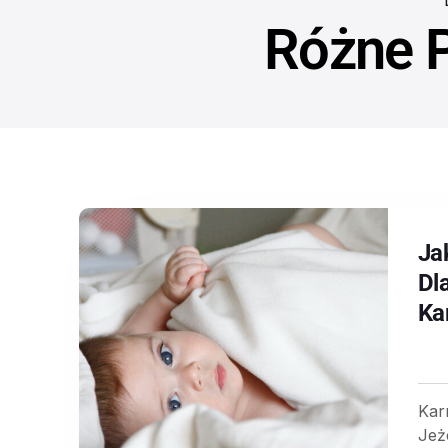
Różne 
Ja
Dl
Ka
Kar
Jeż