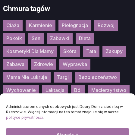
Chmura tagów
Ciąża
Karmienie
Pielęgnacja
Rozwój
Pokoik
Sen
Zabawki
Dieta
Kosmetyki Dla Mamy
Skóra
Tata
Zakupy
Zabawa
Zdrowie
Wyprawka
Mama Nie Lukruje
Targi
Bezpieczeństwo
Wychowanie
Laktacja
Ból
Macierzyństwo
Patronat
Konkurs
Wydarzenia
Administratorem danych osobowych jest Dobry Dom z siedzibą w
Rzeszowie. Więcej informacji na ten temat znajduje się w naszej
polityce prywatności
.
Akceptuję