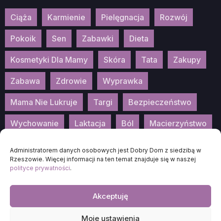
Ciąża
Karmienie
Pielęgnacja
Rozwój
Pokoik
Sen
Zabawki
Dieta
Kosmetyki Dla Mamy
Skóra
Tata
Zakupy
Zabawa
Zdrowie
Wyprawka
Mama Nie Lukruje
Targi
Bezpieczeństwo
Wychowanie
Laktacja
Ból
Macierzyństwo
Patronat
Konkurs
Wydarzenia
Administratorem danych osobowych jest Dobry Dom z siedzibą w
Rzeszowie. Więcej informacji na ten temat znajduje się w naszej
polityce prywatności
.
Akceptuję
2025
DOBRA-MAMA.PL
Moje ustawienia