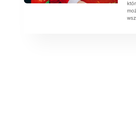
któ
moż
wsz