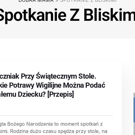
DOBRA MAMA
>
SPOTKANIE Z BLISKIMI
Spotkanie Z Bliskim
czniak Przy Świątecznym Stole.
kie Potrawy Wigilijne Można Podać
łemu Dziecku? [Przepis]
ęta Bożego Narodzenia to moment spotkań z
skimi. Rodzina dużo czasu spędza przy stole, na