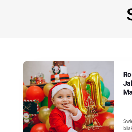
Ro
Ja
Ma
Świ
bli