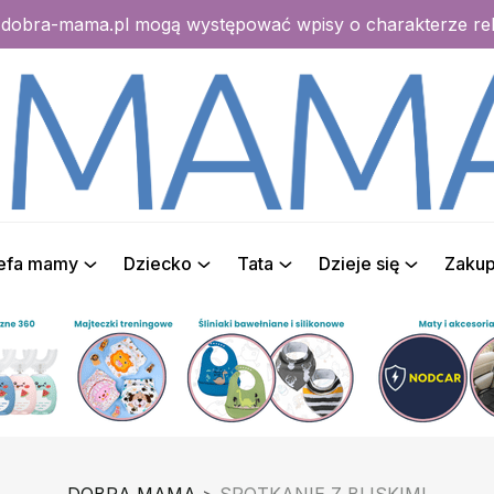
e dobra-mama.pl mogą występować wpisy o charakterze r
refa mamy
Dziecko
Tata
Dzieje się
Zaku