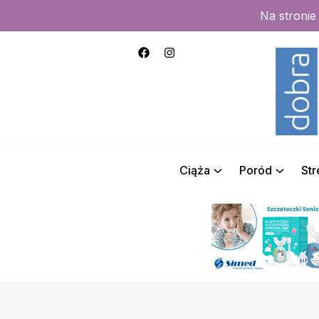
Na stroni
Ciąża
Poród
St