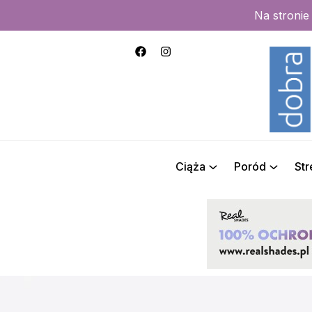
Na stroni
Ciąża
Poród
St