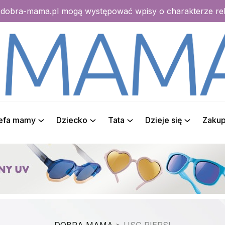
e dobra-mama.pl mogą występować wpisy o charakterze r
refa mamy
Dziecko
Tata
Dzieje się
Zaku