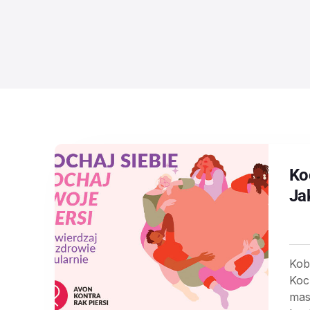
Ko
Ja
Kobi
Koc
mas