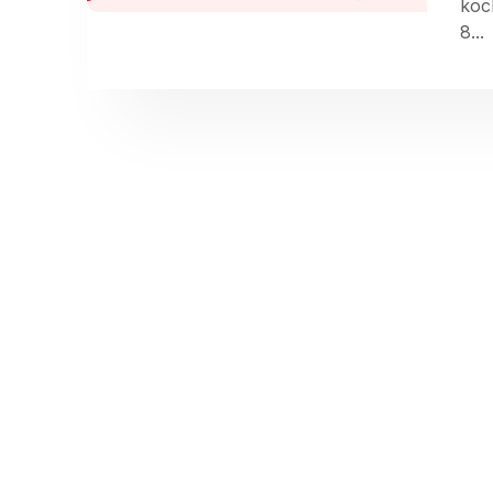
koc
8...