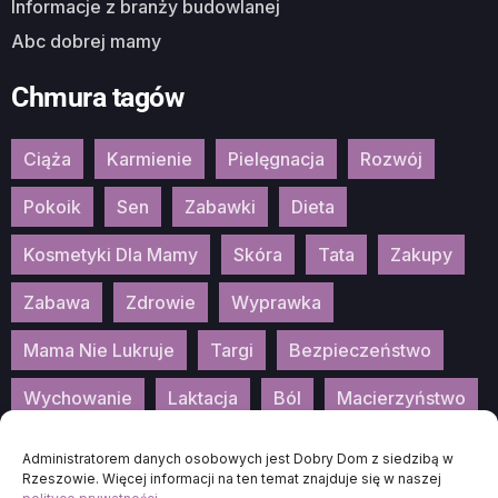
Informacje z branży budowlanej
Abc dobrej mamy
Chmura tagów
Ciąża
Karmienie
Pielęgnacja
Rozwój
Pokoik
Sen
Zabawki
Dieta
Kosmetyki Dla Mamy
Skóra
Tata
Zakupy
Zabawa
Zdrowie
Wyprawka
Mama Nie Lukruje
Targi
Bezpieczeństwo
Wychowanie
Laktacja
Ból
Macierzyństwo
Patronat
Konkurs
Wydarzenia
Administratorem danych osobowych jest Dobry Dom z siedzibą w
Rzeszowie. Więcej informacji na ten temat znajduje się w naszej