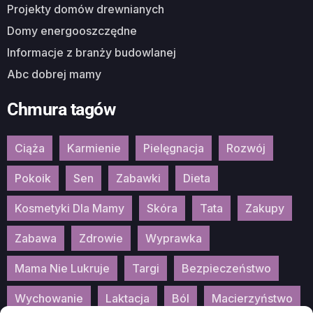
Projekty domów drewnianych
Domy energooszczędne
Informacje z branży budowlanej
Abc dobrej mamy
Chmura tagów
Ciąża
Karmienie
Pielęgnacja
Rozwój
Pokoik
Sen
Zabawki
Dieta
Kosmetyki Dla Mamy
Skóra
Tata
Zakupy
Zabawa
Zdrowie
Wyprawka
Mama Nie Lukruje
Targi
Bezpieczeństwo
Wychowanie
Laktacja
Ból
Macierzyństwo