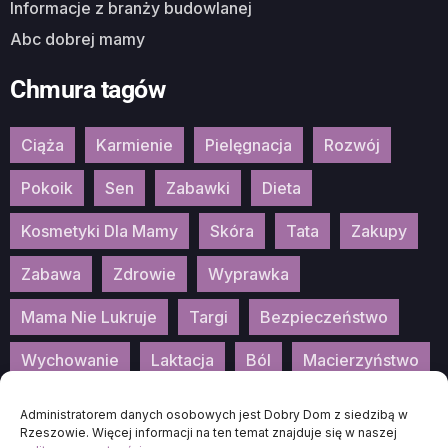
Informacje z branży budowlanej
Abc dobrej mamy
Chmura tagów
Ciąża
Karmienie
Pielęgnacja
Rozwój
Pokoik
Sen
Zabawki
Dieta
Kosmetyki Dla Mamy
Skóra
Tata
Zakupy
Zabawa
Zdrowie
Wyprawka
Mama Nie Lukruje
Targi
Bezpieczeństwo
Wychowanie
Laktacja
Ból
Macierzyństwo
Patronat
Konkurs
Wydarzenia
Administratorem danych osobowych jest Dobry Dom z siedzibą w
Rzeszowie. Więcej informacji na ten temat znajduje się w naszej