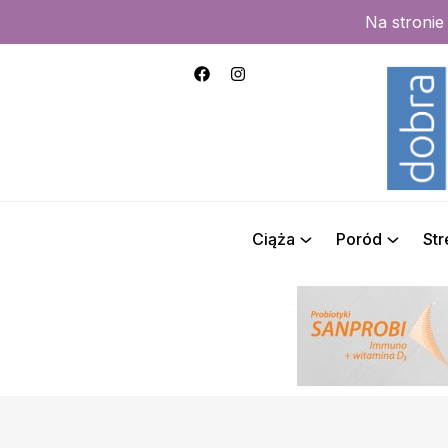
Na stroni
Ciąża
Poród
St