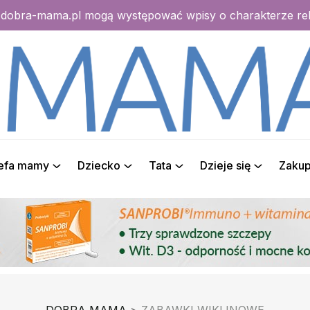
e dobra-mama.pl mogą występować wpisy o charakterze r
refa mamy
Dziecko
Tata
Dzieje się
Zaku