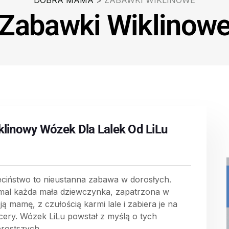
DOBRA MAMA
>
ZABAWKI WIKLINOWE
Zabawki Wiklinow
klinowy Wózek Dla Lalek Od LiLu
eciństwo to nieustanna zabawa w dorosłych.
mal każda mała dziewczynka, zapatrzona w
ją mamę, z czułością karmi lale i zabiera je na
cery. Wózek LiLu powstał z myślą o tych
rostszych...