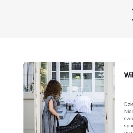
Wi
Dzi
Nie
swo
spa
najp