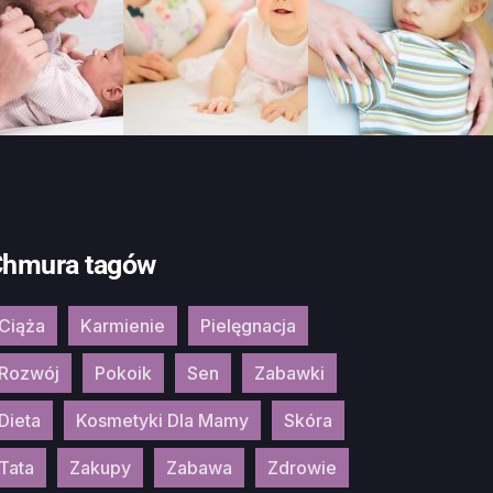
hmura tagów
Ciąża
Karmienie
Pielęgnacja
Rozwój
Pokoik
Sen
Zabawki
Dieta
Kosmetyki Dla Mamy
Skóra
Tata
Zakupy
Zabawa
Zdrowie