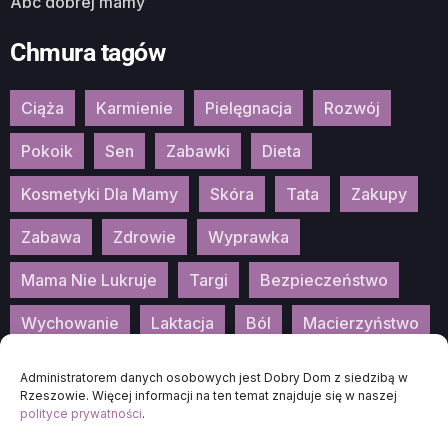
Abc dobrej mamy
Chmura tagów
Ciąża
Karmienie
Pielęgnacja
Rozwój
Pokoik
Sen
Zabawki
Dieta
Kosmetyki Dla Mamy
Skóra
Tata
Zakupy
Zabawa
Zdrowie
Wyprawka
Mama Nie Lukruje
Targi
Bezpieczeństwo
Wychowanie
Laktacja
Ból
Macierzyństwo
Patronat
Konkurs
Wydarzenia
Administratorem danych osobowych jest Dobry Dom z siedzibą w
Rzeszowie. Więcej informacji na ten temat znajduje się w naszej
polityce prywatności
.