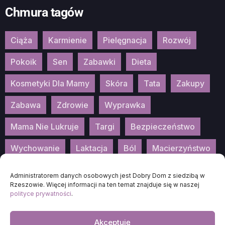
Chmura tagów
Ciąża
Karmienie
Pielęgnacja
Rozwój
Pokoik
Sen
Zabawki
Dieta
Kosmetyki Dla Mamy
Skóra
Tata
Zakupy
Zabawa
Zdrowie
Wyprawka
Mama Nie Lukruje
Targi
Bezpieczeństwo
Wychowanie
Laktacja
Ból
Macierzyństwo
Patronat
Konkurs
Wydarzenia
Administratorem danych osobowych jest Dobry Dom z siedzibą w
Rzeszowie. Więcej informacji na ten temat znajduje się w naszej
polityce prywatności
.
Akceptuję