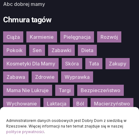
Abc dobrej mamy
Chmura tagów
Ciąża
Karmienie
Pielęgnacja
Rozwój
Pokoik
Sen
Zabawki
Dieta
Kosmetyki Dla Mamy
Skóra
Tata
Zakupy
Zabawa
Zdrowie
Wyprawka
Mama Nie Lukruje
Targi
Bezpieczeństwo
Wychowanie
Laktacja
Ból
Macierzyństwo
Patronat
Konkurs
Wydarzenia
Administratorem danych osobowych jest Dobry Dom z siedzibą w
Rzeszowie. Więcej informacji na ten temat znajduje się w naszej
polityce prywatności
.