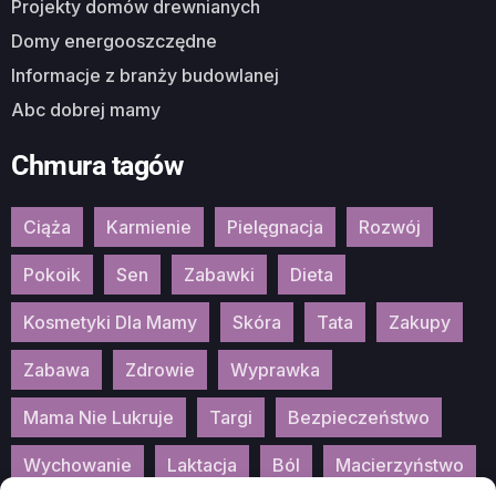
Projekty domów drewnianych
Domy energooszczędne
Informacje z branży budowlanej
Abc dobrej mamy
Chmura tagów
Ciąża
Karmienie
Pielęgnacja
Rozwój
Pokoik
Sen
Zabawki
Dieta
Kosmetyki Dla Mamy
Skóra
Tata
Zakupy
Zabawa
Zdrowie
Wyprawka
Mama Nie Lukruje
Targi
Bezpieczeństwo
Wychowanie
Laktacja
Ból
Macierzyństwo