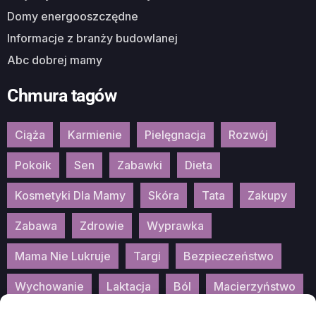
Domy energooszczędne
Informacje z branży budowlanej
Abc dobrej mamy
Chmura tagów
Ciąża
Karmienie
Pielęgnacja
Rozwój
Pokoik
Sen
Zabawki
Dieta
Kosmetyki Dla Mamy
Skóra
Tata
Zakupy
Zabawa
Zdrowie
Wyprawka
Mama Nie Lukruje
Targi
Bezpieczeństwo
Wychowanie
Laktacja
Ból
Macierzyństwo