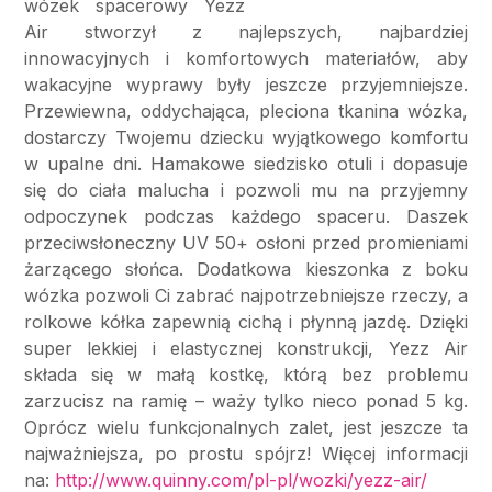
wózek spacerowy Yezz
Air stworzył z najlepszych, najbardziej
innowacyjnych i komfortowych materiałów, aby
wakacyjne wyprawy były jeszcze przyjemniejsze.
Przewiewna, oddychająca, pleciona tkanina wózka,
dostarczy Twojemu dziecku wyjątkowego komfortu
w upalne dni. Hamakowe siedzisko otuli i dopasuje
się do ciała malucha i pozwoli mu na przyjemny
odpoczynek podczas każdego spaceru. Daszek
przeciwsłoneczny UV 50+ osłoni przed promieniami
żarzącego słońca. Dodatkowa kieszonka z boku
wózka pozwoli Ci zabrać najpotrzebniejsze rzeczy, a
rolkowe kółka zapewnią cichą i płynną jazdę. Dzięki
super lekkiej i elastycznej konstrukcji, Yezz Air
składa się w małą kostkę, którą bez problemu
zarzucisz na ramię – waży tylko nieco ponad 5 kg.
Oprócz wielu funkcjonalnych zalet, jest jeszcze ta
najważniejsza, po prostu spójrz! Więcej informacji
na:
http://www.quinny.com/pl-pl/wozki/yezz-air/