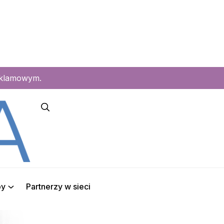
eklamowym.
py
Partnerzy w sieci