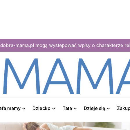
e dobra-mama.pl mogą występować wpisy o charakterze r
refa mamy
Dziecko
Tata
Dzieje się
Zaku