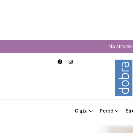
Na stroni
Ciąża
Poród
St