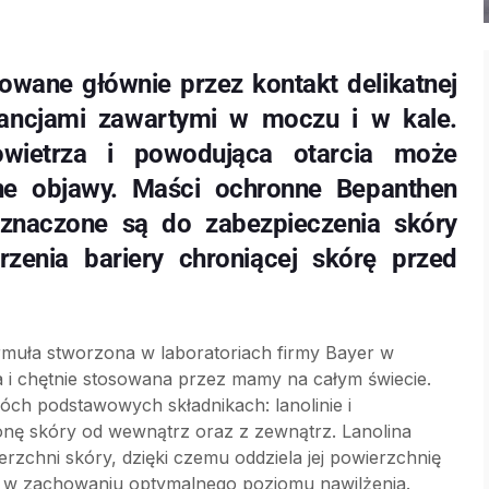
owane głównie przez kontakt delikatnej
tancjami zawartymi w moczu i w kale.
owietrza i powodująca otarcia może
e objawy. Maści ochronne Bepanthen
znaczone są do zabezpieczenia skóry
rzenia bariery chroniącej skórę przed
muła stworzona w laboratoriach firmy Bayer w
na i chętnie stosowana przez mamy na całym świecie.
óch podstawowych składnikach: lanolinie i
onę skóry od wewnątrz oraz z zewnątrz. Lanolina
zchni skóry, dzięki czemu oddziela jej powierzchnię
ga w zachowaniu optymalnego poziomu nawilżenia.