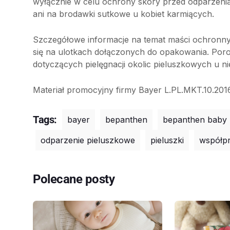
wyłącznie w celu ochrony skóry przed odparzeniami
ani na brodawki sutkowe u kobiet karmiących.
Szczegółowe informacje na temat maści ochronny
się na ulotkach dołączonych do opakowania. Por
dotyczących pielęgnacji okolic pieluszkowych u n
Materiał promocyjny firmy Bayer L.PL.MKT.10.20
Tags:
bayer
bepanthen
bepanthen baby
odparzenie pieluszkowe
pieluszki
współp
Polecane posty