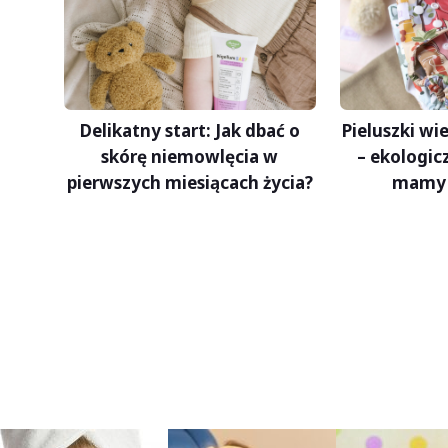
Delikatny start: Jak dbać o
Pieluszki w
skórę niemowlęcia w
– ekologic
pierwszych miesiącach życia?
mamy 