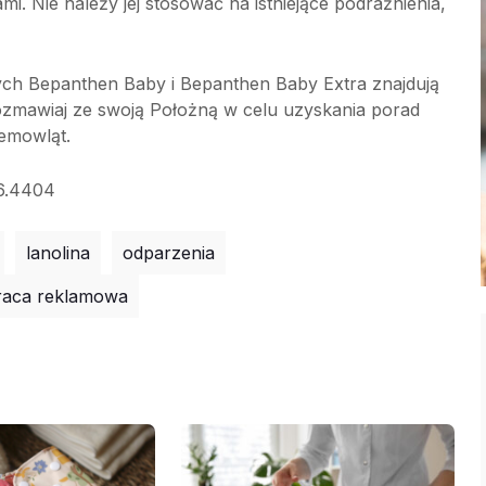
. Nie należy jej stosować na istniejące podrażnienia,
ch Bepanthen Baby i Bepanthen Baby Extra znajdują
ozmawiaj ze swoją Położną w celu uzyskania porad
iemowląt.
16.4404
lanolina
odparzenia
raca reklamowa