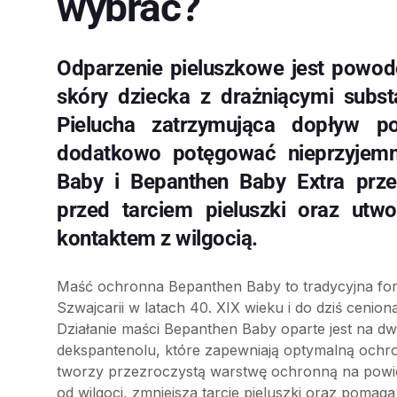
wybrać?
Odparzenie pieluszkowe jest powod
skóry dziecka z drażniącymi subs
Pielucha zatrzymująca dopływ p
dodatkowo potęgować nieprzyjemn
Baby i Bepanthen Baby Extra prze
przed tarciem pieluszki oraz utwo
kontaktem z wilgocią.
Maść ochronna Bepanthen Baby to tradycyjna for
Szwajcarii w latach 40. XIX wieku i do dziś cenio
Działanie maści Bepanthen Baby oparte jest na dw
dekspantenolu, które zapewniają optymalną ochr
tworzy przezroczystą warstwę ochronną na powier
od wilgoci, zmniejsza tarcie pieluszki oraz poma