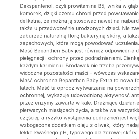
Dekspantenol, czyli prowitamina B5, wnika w głąb
komórek, dzięki czemu chroni przed powstawanie
delikatna, że można ją stosować nawet na najbardz
także u przedwcześnie urodzonych dzieci. Nie za
zaburzać naturalną florę bakteryjną skóry, a tak
zapachowych, które mogą powodować uczulenia.
Maść Bepanthen Baby jest również odpowiednia d
pielęgnacji i ochrony przed podrażnieniami. Cie
każdym karmieniu. Brodawek nie trzeba przemywa
widoczne pozostałości maści – wówczas wskazane j
Maść ochronna Bepanthen Baby Extra to nowa fo
latach. Maść ta oprócz wytwarzania na powierzc
ochronnej, wykazuje udowodnioną aktywność ant
przez enzymy zawarte w kale. Drażniące działan
pierwszych miesiącach życia, a także we wszystkic
częściej, a ryzyko wystąpienia podrażnień jest wi
wzbogacona dodatkiem oleju z oliwek, który nadaj
lekko kwaśnego pH, typowego dla zdrowej skóry