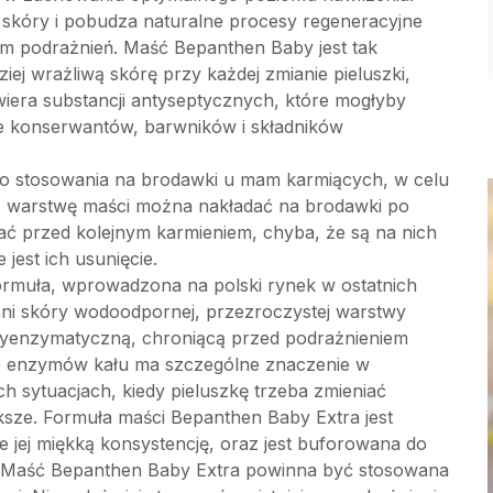
 skóry i pobudza naturalne procesy regeneracyjne
m podrażnień. Maść Bepanthen Baby jest tak
iej wrażliwą skórę przy każdej zmianie pieluszki,
wiera substancji antyseptycznych, które mogłyby
że konserwantów, barwników i składników
o stosowania na brodawki u mam karmiących, w celu
nką warstwę maści można nakładać na brodawki po
ć przed kolejnym karmieniem, chyba, że są na nich
est ich usunięcie.
rmuła, wprowadzona na polski rynek w ostatnich
hni skóry wodoodpornej, przezroczystej warstwy
yenzymatyczną, chroniącą przed podrażnieniem
ie enzymów kału ma szczególne znaczenie w
h sytuacjach, kiedy pieluszkę trzeba zmieniać
ększe. Formuła maści Bepanthen Baby Extra jest
e jej miękką konsystencję, oraz jest buforowana do
. Maść Bepanthen Baby Extra powinna być stosowana