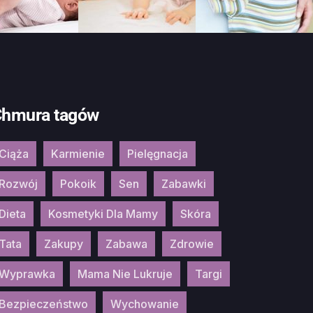
hmura tagów
Ciąża
Karmienie
Pielęgnacja
Rozwój
Pokoik
Sen
Zabawki
Dieta
Kosmetyki Dla Mamy
Skóra
Tata
Zakupy
Zabawa
Zdrowie
Wyprawka
Mama Nie Lukruje
Targi
Bezpieczeństwo
Wychowanie