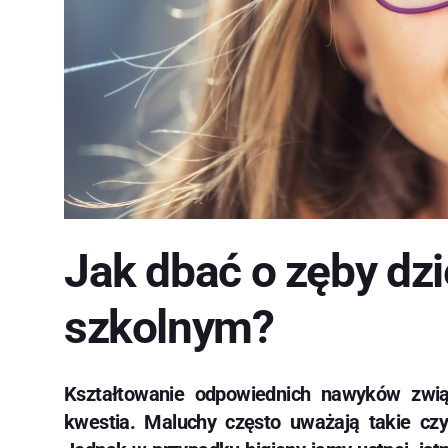
Jak dbać o zęby dzi
szkolnym?
Kształtowanie odpowiednich nawyków zwią
kwestia. Maluchy często uważają takie cz