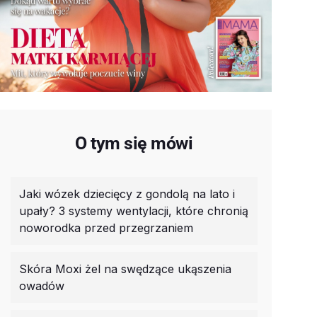
O tym się mówi
Jaki wózek dziecięcy z gondolą na lato i
upały? 3 systemy wentylacji, które chronią
noworodka przed przegrzaniem
Skóra Moxi żel na swędzące ukąszenia
owadów