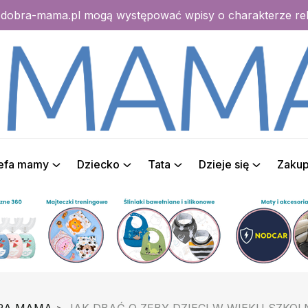
e dobra-mama.pl mogą występować wpisy o charakterze r
refa mamy
Dziecko
Tata
Dzieje się
Zaku