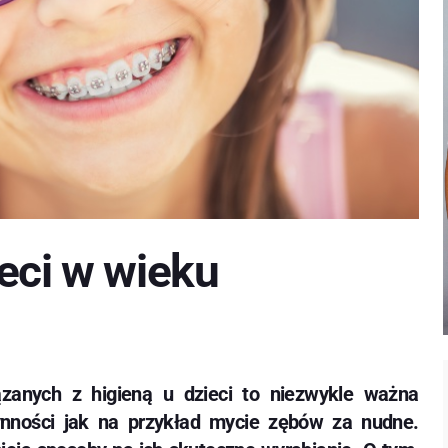
eci w wieku
zanych z higieną u dzieci to niezwykle ważna
ynności jak na przykład mycie zębów za nudne.