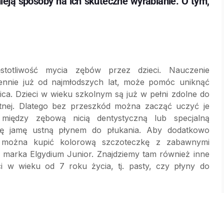
ieją sposoby na ich skuteczne wyrabianie. O tym,
otliwość mycia zębów przez dzieci. Nauczenie
ennie już od najmłodszych lat, może pomóc uniknąć
ca. Dzieci w wieku szkolnym są już w pełni zdolne do
stnej. Dlatego bez przeszkód można zacząć uczyć je
 między zębową nicią dentystyczną lub specjalną
ię jamę ustną płynem do płukania. Aby dodatkowo
, można kupić kolorową szczoteczkę z zabawnymi
d marka Elgydium Junior. Znajdziemy tam również inne
ci w wieku od 7 roku życia, tj. pasty, czy płyny do