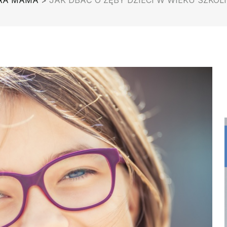
RA MAMA
>
JAK DBAĆ O ZĘBY DZIECI W WIEKU SZKO