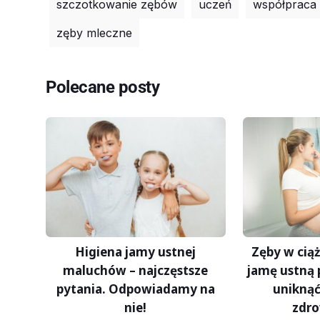
szczotkowanie zębów
uczeń
współpraca
zęby mleczne
Polecane posty
Higiena jamy ustnej
Zęby w ciąż
maluchów – najczęstsze
jamę ustną 
pytania. Odpowiadamy na
unikną
nie!
zdr